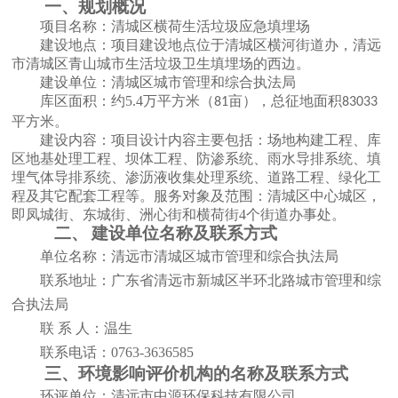
一、
规划概况
项目名称：清城区横荷生活垃圾应急填埋场
建设地点：项目建设地点位于清城区横河街道办，清远
市清城区青山城市生活垃圾卫生填埋场的西边。
建设单位：清城区城市管理和综合执法局
库区面积：约
5.4万平方米（
亩），总征地面积
81
83033
平方米。
建设内容：
项目
设计内容主要包括：场地构建工程、库
区地基处理工程、坝体工程、防渗系统、雨水导排系统、填
埋气体导排系统、渗沥液收集处理系统、道路工程、绿化工
程及其它配套工程等。服务对象及范围：清城区中心城区，
即凤城街、东城街、洲心街和横荷街
4个街道办事处。
二、
建设单位名称及联系方式
单位名称：清远市清城区城市管理和综合执法局
联系地址：广东省清远市新城区半环北路城市管理和综
合执法局
联
系 人：
温生
联系电话：
0
763
-
3
636585
三、环境影响评价机构的名称及联系方式
环评单位：清远市中源环保科技有限公司