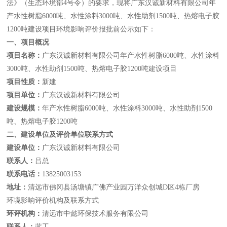
法》（生态环境部
4
号令）的要求，现将广东汉诚新材料有限公司年
产水性树脂
6000
吨、水性涂料
3000
吨、水性助剂
1500
吨、热熔电子胶
1200
吨建设项目
环境影响评价报批前公示如下：
一、
项目概况
项目名称：
广东汉诚新材料有限公司年产水性树脂
6000
吨、水性涂料
3000
吨、水性助剂
1500
吨、热熔电子胶
1200
吨建设项目
项目性质：
新建
项目单位：
广东汉诚新材料有限公司
建设规模：
年产水性树脂
6000
吨、水性涂料
3000
吨、水性助剂
1500
吨、热熔电子胶
1200
吨
二、
建设单位及评价单位联系方式
建设单位：
广东汉诚新材料有限公司
联系人：
吕总
联系电话：
13825003153
地址：
清远市佛冈县汤塘镇广佛产业园万洋众创城
D
区
4
栋厂房
环境影响评价机构及联系方式
环评机构：
清远市中懿环保技术服务有限公司
联系人：
蓝工