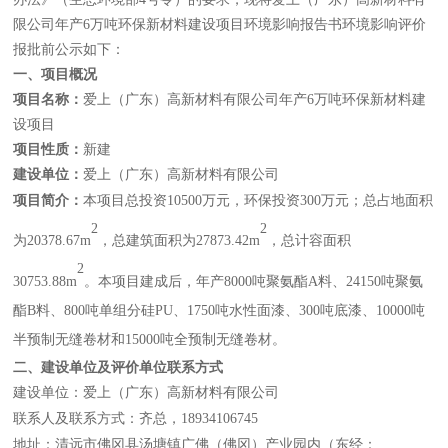
限公司年产
6
万吨环保新材料建设项目环境影响报告书环境影响评价
报批前公示如下：
一、
项目概况
项目名称：
爱上（广东）高新材料有限公司年产
6
万吨环保新材料建
设项目
项目性质：
新建
建设
单位：
爱上（广东）高新材料有限公司
项目简介：
本项目总投资
10500
万元，环保投资
300
万元；总占地面积
2
2
为
20378.67m
，总建筑面积为
27873.42m
，总计容面积
2
30753.88m
。本项目建成后，年产
8000
吨聚氨酯
A
料、
24150
吨聚氨
酯
B
料、
800
吨单组分硅
PU
、
1750
吨水性面漆、
300
吨底漆、
10000
吨
半预制无缝卷材和
15000
吨全预制无缝卷材。
二、
建设单位及评价单位联系方式
建设单位：
爱上（广东）高新材料有限公司
联系人及联系方式：
齐总
，
18934106745
地址：清远市佛冈县汤塘镇广佛（佛冈）产业园内（东经：