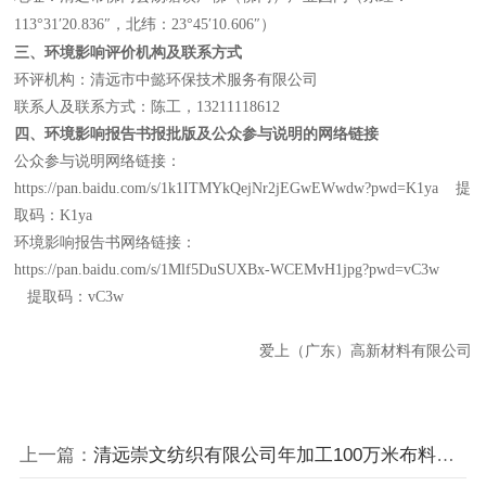
113
°
31
′
20.836
″，北纬：
23
°
45
′
10.606
″）
三、环境影响评价机构及联系方式
环评机构：清远市中懿环保技术服务有限公司
联系人及联系方式：陈工，
13211118612
四
、
环境影响报告书报批版及公众参与说明的网络链接
公众参与说明网络链接：
https://pan.baidu.com/s/1k1ITMYkQejNr2jEGwEWwdw?pwd=K1ya
提
取码：
K1ya
环境影响报告书网络链接：
https://pan.baidu.com/s/1Mlf5DuSUXBx-WCEMvH1jpg?pwd=vC3w
提取码：
vC3w
爱上（广东）高新材料有限公司
上一篇：
清远崇文纺织有限公司年加工100万米布料建设项目一期竣工环境保护验收监测报告竣工环境保护验收监测报告全本公示